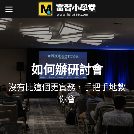
×
×
部落格分類
商品分類
最新消息
所有商品分類
AI
關於我
美食
接案項目
網路行銷
作品集
如何辦研討會
展覽
行銷力
沒有比這個更實務，手把手地教
學習筆記
筆記
展覽行銷大補帖
你會
研討會
如何辦研討會
自媒體
AI實戰
閱讀筆記
行銷即戰力
閱讀筆記
生活
自媒體
行銷忙甚麼
關於本站
軟體筆記
下載
小時候的丁點事