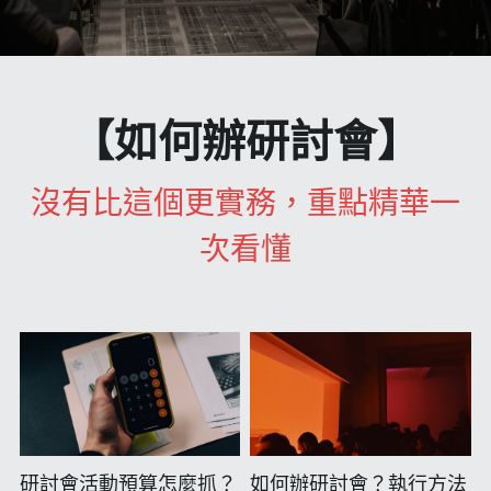
網站架設
學習筆記
談職場
所見所聞
搜索
自媒體經營
食記
與我聯絡
【如何辦研討會】
繪圖
軟體類筆記
沒有比這個更實務，重點精華一
行銷忙甚麼
次看懂
行銷即戰力
所見所聞
童年回憶殺
研討會活動預算怎麼抓？
如何辦研討會？執行方法