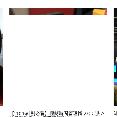
直
的第一反應卻是：「好累喔，明天再說吧。」或是
「我先休...
久