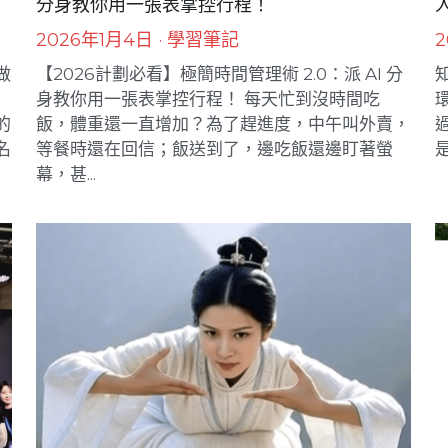
【2026計劃必看】極簡時間管理術 2.0：派 AI
分身教你用一張表掌控行程！
2026年1月4日
·
學習筆記
2
做
【2026計劃必看】極簡時間管理術 2.0：派 AI 分
知
身教你用一張表掌控行程！ 每天忙到沒時間吃
的
飯，體重還一直增加？為了趕進度，中午叫外賣，
過
名
等餐時還在回信；飯送到了，邊吃飯還邊盯著螢
幕，甚...