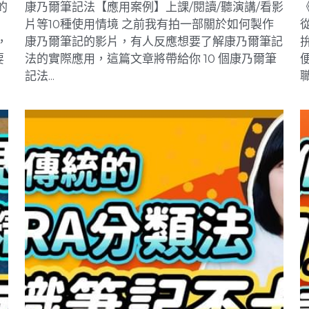
康乃爾筆記法 【實例放送】10個使用情境的應
用範例！
2023年9月23日
·
閱讀筆記
2
的
康乃爾筆記法【應用案例】上課/閱讀/聽演講/看影
片等10種使用情境 之前我有拍一部關於如何製作
，
康乃爾筆記的影片，有人反應想要了解康乃爾筆記
要
法的實際應用，這篇文章將帶給你 10 個康乃爾筆
記法...
職