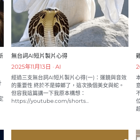
新
無台詞AI短片製片心得
2025年11月13日
·
AI
2
經過三支無台詞AI短片製片心得(一)：運鏡與音效
計
的重要性 終於不是蟑螂了，這次換個美女與蛇。
但容我這篇講一下我原本構想：
定
https://youtube.com/shorts...
超