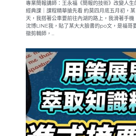
專業簡報講師：王永福《簡報的技術》改變人
生的經典課｜課程精華搶先看
2024年6月14日
·
學習筆記
專業簡報講師：王永福《簡報的技術》改變人生
經典課｜課程精華搶先看 約莫四月底五月初，某
天，我搭著公車要前往內湖的路上，我滑著手機
沈博LINE我，貼了某大大臉書的po文，是福哥
徵剪輯師，...