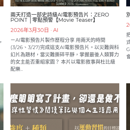
兩天打造一部史詩級AI電影預告片：ZERO
POINT │零點預警【Movie Teaser】
2
2026年3月30日
·
AI
ㄧAI電影預告片製作歷程分享 用兩天的時間
，
(3/26、3/27)完成這支AI電影預告片。以災難與科
G
幻片為題材，當災難撕碎平靜，掌握最後人類算力
會
的女主能否重組家園？ 本片以電影敘事與杜比級
配樂...