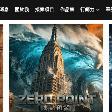
消息
關於我
接案項目
作品集
行銷力
筆
習筆記
談職場
普台國小
活動行銷
行銷即戰力
童年回