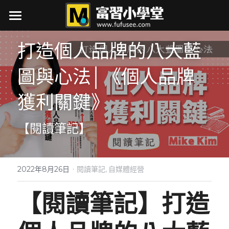
×
商品分類
最新消息
打造個人品牌的八大藍
所有商品分類
關於我
圖與心法│《個人品牌
接案項目
獲利關鍵》
作品集
【閱讀筆記】
行銷力
筆記
展覽行銷大補帖
·
2022年8月26日
閱讀筆記,
自媒體經營
如何辦研討會
自媒體
AI實戰
【閱讀筆記】打造
行銷即戰力
閱讀筆記
生活
自媒體
行銷忙甚麼
軟體筆記
下載
小時候的丁點事