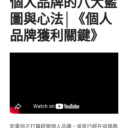
個人品牌的八大藍
網站架設
學習筆記
所見所聞
搜索
圖與心法│《個人
食記
與我聯絡
品牌獲利關鍵》
繪圖
如果你正打算經營個人品牌，或是已經在這條路