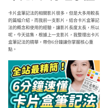
網站架設
學習筆記
所見所聞
搜索
卡片盒筆記法的相關影片很多，但是大多用較長
的篇幅介紹，而我前一支影片，結合卡片盒筆記
食記
與我聯絡
法的概念和使用的經驗，讓影片長度太長，所以
繪圖
呢，今天這集，根據上一支影片，我整理出卡片
盒筆記法的精華，帶你6分鐘讓你掌握核心重
點。