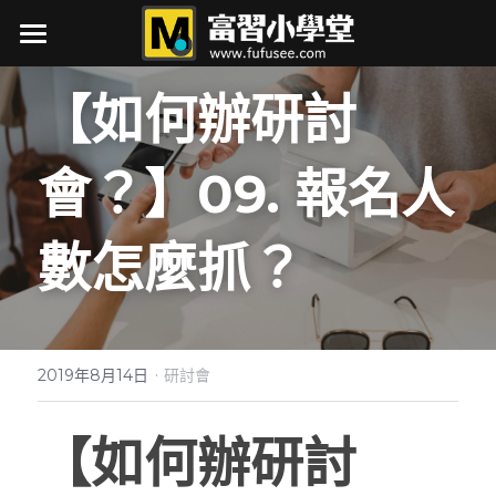
×
商品分類
最新消息
【如何辦研討
所有商品分類
關於我
會？】09.
報名人
接案項目
作品集
數怎麼抓？
行銷力
筆記
展覽行銷大補帖
·
2019年8月14日
研討會
如何辦研討會
自媒體
AI實戰
行銷即戰力
閱讀筆記
生活
自媒體
【如何辦研討
行銷忙甚麼
軟體筆記
下載
小時候的丁點事