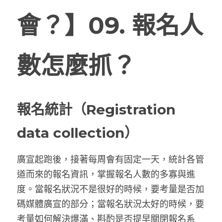
會？】09.
報名人
網站架設
學習筆記
所見所聞
搜索
食記
與我聯絡
數怎麼抓？
繪圖
報名統計（Registration 
data collection）
廣宣起跑後，接著每周會有固定一天，統計各管
道而來的報名資訊，掌握報名人數的多寡與進
度。當報名狀況不是很好的時候，要考量是否加
碼媒體廣宣的部分；當報名狀況太好的時候，要
考量如何解決爆滿、斟酌是否提早關閉報名系