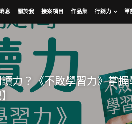
消息
關於我
接案項目
作品集
行銷力
筆
閱讀力？《不敗學習力》掌握
記】