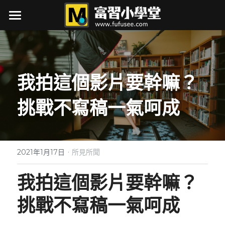
×
商品分類
最新消息
所有商品分類
關於我
我拍這個影片要幹嘛？
接案項目
挑戰不寫稿一氣呵成
作品集
行銷力
·
筆記
展覽行銷大補帖
2021年1月17日
所見所聞
如何辦研討會
自媒體
AI實戰
我拍這個影片要幹嘛？
行銷即戰力
閱讀筆記
生活
自媒體
挑戰不寫稿一氣呵成
行銷忙甚麼
軟體筆記
下載
小時候的丁點事