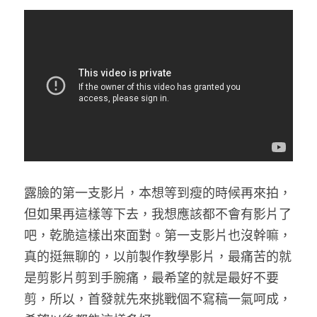
網站架設
學習筆記
所見所聞
搜索
食記
與我聯絡
繪圖
露臉的第一支影片，本想等到瘦的時候再來拍，
但如果再這樣等下去，我想應該都不會有影片了
吧，乾脆這樣出來面對。第一支影片也沒幹嘛，
真的挺無聊的，以前製作教學影片，最痛苦的就
是剪影片剪到手腕痛，最希望的就是最好不要
剪，所以，首發就先來挑戰個不寫稿一氣呵成，