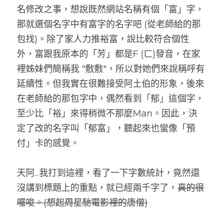
名修改之事，想說既然網站名稱有個「富」字，
那就選個名字中有富字的名字吧 (從老師給的那
包找)。除了家人力推裕富，說比較符合個性
外，富跟我原本的「芳」都是F (ㄈ)發音，在家
裡姊妹們簡稱我 "敷敷"，所以對她們來說稱呼有
延續性。但我實在很難接受阿土伯的形象，後來
在老師給的那包字中，偶然看到「郁」這個字，
至少比「裕」來得稍微不那麼Man。因此，決
定了改的名字叫「郁富」，聽起來也蠻像「預
付」卡的感覺。
天阿...我打到這裡，看了一下字數統計，竟然還
沒講到標題上的重點，就已經兩千字了，
真的很
囉唆。
(
想起周星馳電影裡的唐僧)