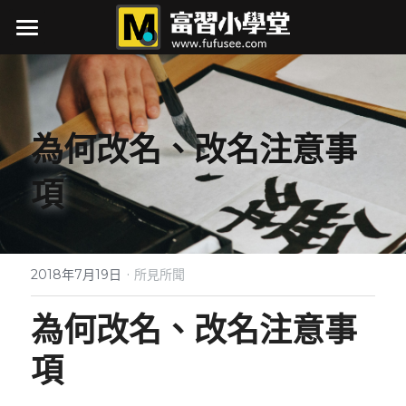
×
商品分類
最新消息
所有商品分類
關於我
為何改名、改名注意事
接案項目
項
作品集
行銷力
·
筆記
展覽行銷大補帖
2018年7月19日
所見所聞
如何辦研討會
自媒體
AI實戰
為何改名、改名注意事
行銷即戰力
閱讀筆記
生活
自媒體
項
行銷忙甚麼
軟體筆記
下載
小時候的丁點事