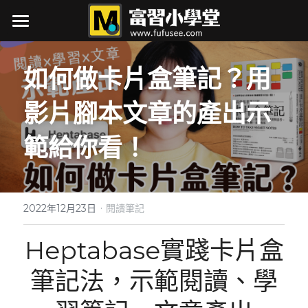
×
商品分類
最新消息
如何做卡片盒筆記？用
所有商品分類
關於我
影片腳本文章的產出示
接案項目
範給你看！
作品集
行銷力
·
筆記
展覽行銷大補帖
2022年12月23日
閱讀筆記
如何辦研討會
自媒體
AI實戰
Heptabase實踐卡片盒
行銷即戰力
閱讀筆記
生活
自媒體
筆記法，示範閱讀、學
行銷忙甚麼
軟體筆記
下載
小時候的丁點事