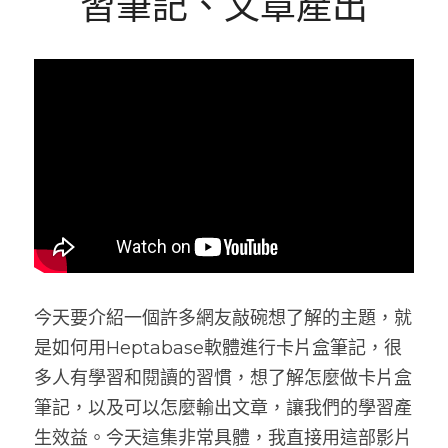
習筆記、文章產出
網站架設
學習筆記
所見所聞
搜索
食記
與我聯絡
繪圖
今天要介紹一個許多網友敲碗想了解的主題，就
是如何用Heptabase軟體進行卡片盒筆記，很
多人有學習和閱讀的習慣，想了解怎麼做卡片盒
筆記，以及可以怎麼輸出文章，讓我們的學習產
生效益。今天這集非常具體，我直接用這部影片