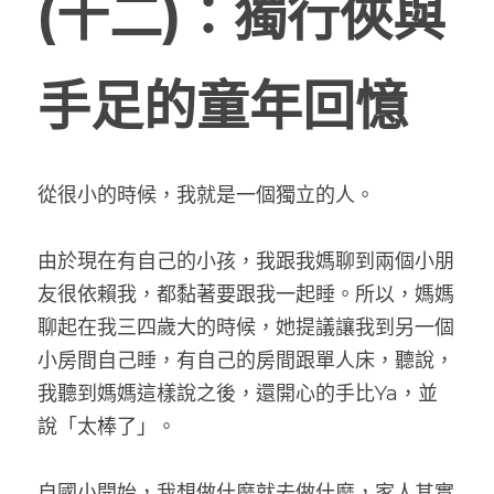
(十二)：獨行俠與
網站架設
學習筆記
所見所聞
搜索
手足的童年回憶
食記
與我聯絡
繪圖
從很小的時候，我就是一個獨立的人。
由於現在有自己的小孩，我跟我媽聊到兩個小朋
友很依賴我，都黏著要跟我一起睡。所以，媽媽
聊起在我三四歲大的時候，她提議讓我到另一個
小房間自己睡，有自己的房間跟單人床，聽說，
我聽到媽媽這樣說之後，還開心的手比Ya，並
說「太棒了」。
自國小開始，我想做什麼就去做什麼，家人其實