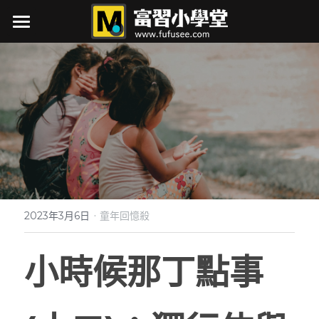
×
商品分類
最新消息
所有商品分類
關於我
接案項目
作品集
行銷力
·
筆記
展覽行銷大補帖
2023年3月6日
童年回憶殺
如何辦研討會
自媒體
AI實戰
小時候那丁點事
行銷即戰力
閱讀筆記
生活
自媒體
行銷忙甚麼
軟體筆記
下載
小時候的丁點事